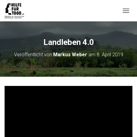
N
A
V
I
G
Landleben 4.0
A
T
Veröffentlicht von
Markus Weber
am
8. April 2019
I
O
N
U
M
S
C
H
A
L
T
E
N