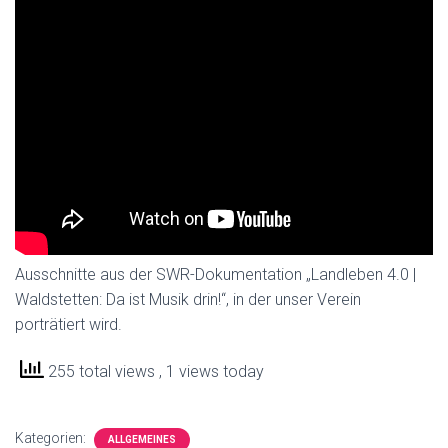
Ausschnitte aus der SWR-Dokumentation „Landleben 4.0 |
Waldstetten: Da ist Musik drin!“, in der unser Verein
porträtiert wird.
255 total views
, 1 views today
Kategorien:
ALLGEMEINES