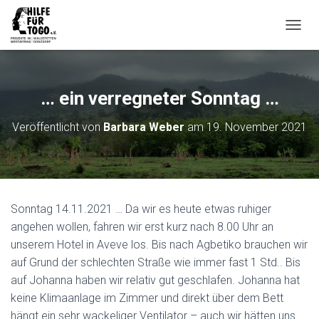
N
A
V
I
G
… ein verregneter Sonntag …
A
T
Veröffentlicht von
Barbara Weber
am
19. November 2021
I
O
N
U
M
S
Sonntag 14.11.2021 … Da wir es heute etwas ruhiger
C
H
angehen wollen, fahren wir erst kurz nach 8.00 Uhr an
A
unserem Hotel in Aveve los. Bis nach Agbetiko brauchen wir
L
auf Grund der schlechten Straße wie immer fast 1 Std.. Bis
T
auf Johanna haben wir relativ gut geschlafen. Johanna hat
E
N
keine Klimaanlage im Zimmer und direkt über dem Bett
hängt ein sehr wackeliger Ventilator – auch wir hätten uns