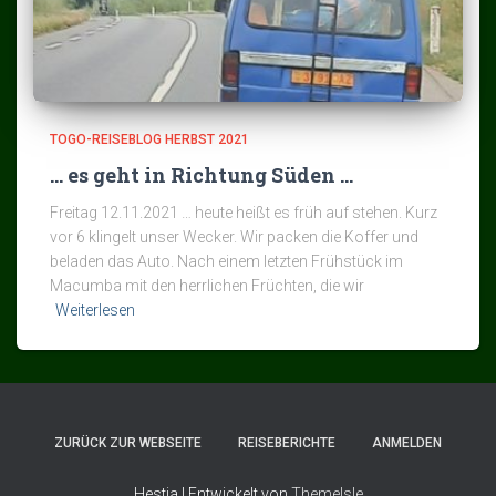
TOGO-REISEBLOG HERBST 2021
… es geht in Richtung Süden …
Freitag 12.11.2021 … heute heißt es früh auf stehen. Kurz
vor 6 klingelt unser Wecker. Wir packen die Koffer und
beladen das Auto. Nach einem letzten Frühstück im
Macumba mit den herrlichen Früchten, die wir
Weiterlesen
ZURÜCK ZUR WEBSEITE
REISEBERICHTE
ANMELDEN
Hestia | Entwickelt von
ThemeIsle