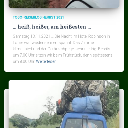
TOGO-REISEBLOG HERBST 2021
… heiß, heißer, am heißesten …
Samstag 13.11.2021 … Die Nacht im Hotel Robinson in
Lome war wieder sehr entspannt. Das Zimmer
klimatisiert und der Geräuschpegel sehr niedrig. Bereits
um 7.00 Uhr sitzen wir beim Frühstück, denn spätestens
um 8.00 Uhr
Weiterlesen