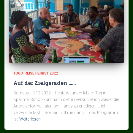
TOGO-REISE HERBST 2022
Auf der Zielgeraden ……
Samstag, 3.12.2022 – heute ist unser letzter Tag in
Kpalime. Schon kurz nach sieben versuche ich wieder die
Ausreiseformalitäten am Handy zu erledigen …. ich
verzweifle fast…. Roman hilft mir dann …. das Programm
ist
Weiterlesen