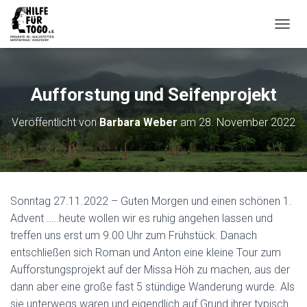
N
A
V
I
G
Aufforstung und Seifenprojekt
A
T
Veröffentlicht von
Barbara Weber
am
28. November 2022
I
O
N
U
M
S
Sonntag 27.11.2022 – Guten Morgen und einen schönen 1.
C
H
Advent …..heute wollen wir es ruhig angehen lassen und
A
treffen uns erst um 9.00 Uhr zum Frühstück. Danach
L
entschließen sich Roman und Anton eine kleine Tour zum
T
Aufforstungsprojekt auf der Missa Höh zu machen, aus der
E
N
dann aber eine große fast 5 stündige Wanderung wurde. Als
sie unterwegs waren und eigendlich auf Grund ihrer typisch