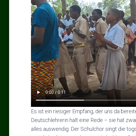
Es ist ein riesiger Empfang, der uns da berei
Deutschlehrerin hält eine Rede – sie hat zwar
alles auswendig. Der Schulchor singt die to