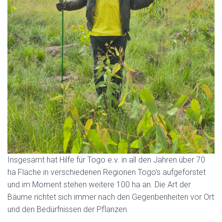
Insgesamt hat Hilfe für Togo e.v. in all den Jahren über 70
ha Fläche in verschiedenen Regionen Togo’s aufgeforstet
und im Moment stehen weitere 100 ha an. Die Art der
Bäume richtet sich immer nach den Gegenbenheiten vor Ort
und den Bedürfnissen der Pflanzen.