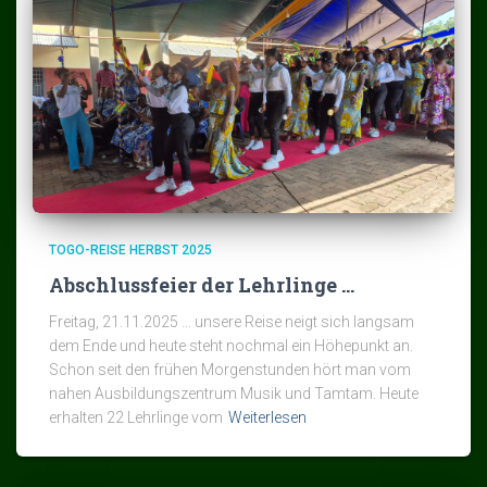
TOGO-REISE HERBST 2025
Abschlussfeier der Lehrlinge …
Freitag, 21.11.2025 … unsere Reise neigt sich langsam
dem Ende und heute steht nochmal ein Höhepunkt an.
Schon seit den frühen Morgenstunden hört man vom
nahen Ausbildungszentrum Musik und Tamtam. Heute
erhalten 22 Lehrlinge vom
Weiterlesen