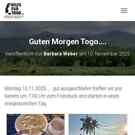
N
A
V
I
G
Guten Morgen Togo….
A
T
Veröffentlicht von
Barbara Weber
am
10. November 2025
I
O
N
U
M
S
Montag 10.11.2025 …. gut ausgeschlafen treffen wir uns
C
H
bereits um 7.00 Uhr zum Frühstück und starten in einen
A
ereignisseichen Tag.
L
T
E
N