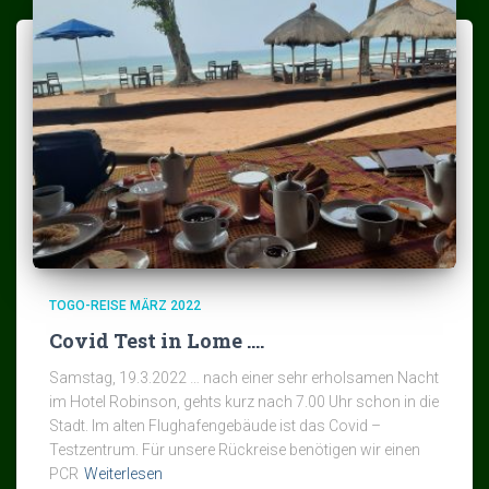
TOGO-REISE MÄRZ 2022
Covid Test in Lome ….
Samstag, 19.3.2022 … nach einer sehr erholsamen Nacht
im Hotel Robinson, gehts kurz nach 7.00 Uhr schon in die
Stadt. Im alten Flughafengebäude ist das Covid –
Testzentrum. Für unsere Rückreise benötigen wir einen
PCR
Weiterlesen