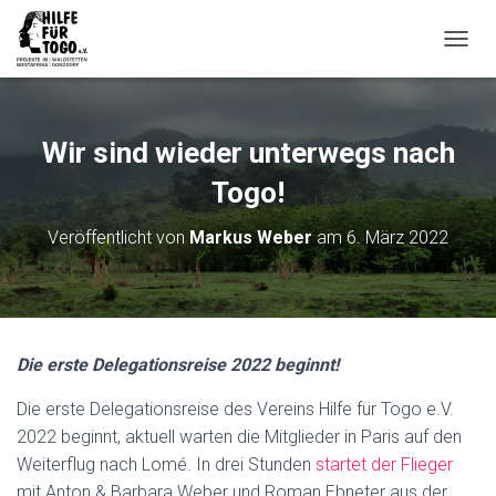
N
A
V
I
G
Wir sind wieder unterwegs nach
A
T
Togo!
I
O
Veröffentlicht von
Markus Weber
am
6. März 2022
N
U
M
S
C
H
Die erste Delegationsreise 2022 beginnt!
A
L
Die erste Delegationsreise des Vereins Hilfe für Togo e.V.
T
E
2022 beginnt, aktuell warten die Mitglieder in Paris auf den
N
Weiterflug nach Lomé. In drei Stunden
startet der Flieger
mit Anton & Barbara Weber und Roman Ebneter aus der