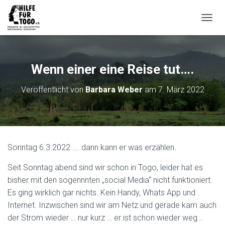
N
A
V
I
G
Wenn einer eine Reise tut….
A
T
Veröffentlicht von
Barbara Weber
am
7. März 2022
I
O
N
U
M
S
Sonntag 6.3.2022 …. dann kann er was erzählen.
C
H
Seit Sonntag abend sind wir schon in Togo, leider hat es
A
L
bisher mit den sogennnten „social Media“ nicht funktioniert.
T
Es ging wirklich gar nichts. Kein Handy, Whats App und
E
Internet. Inzwischen sind wir am Netz und gerade kam auch
N
der Strom wieder … nur kurz … er ist schon wieder weg…