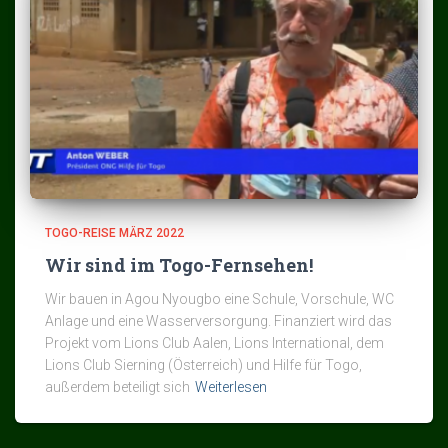
TOGO-REISE MÄRZ 2022
Wir sind im Togo-Fernsehen!
Wir bauen in Agou Nyougbo eine Schule, Vorschule, WC
Anlage und eine Wasserversorgung. Finanziert wird das
Projekt vom Lions Club Aalen, Lions International, dem
Lions Club Sierning (Österreich) und Hilfe für Togo,
außerdem beteiligt sich
Weiterlesen