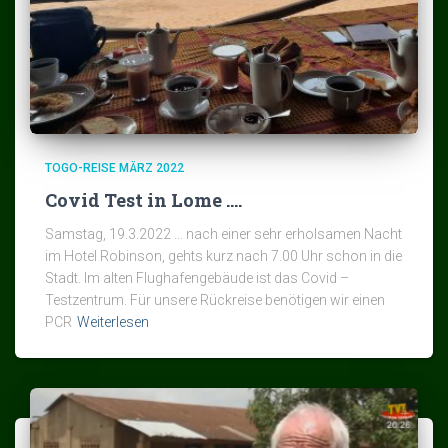
TOGO-REISE MÄRZ 2022
Covid Test in Lome ….
Samstag, 19.3.2022 … nach einer sehr erholsamen Nacht
im Hotel Robinson, gehts kurz nach 7.00 Uhr schon in die
Stadt. Im alten Flughafengebäude ist das Covid –
Testzentrum. Für unsere Rückreise benötigen wir einen
PCR
Weiterlesen