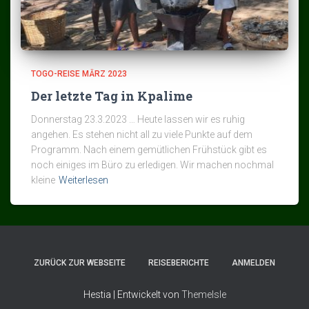
TOGO-REISE MÄRZ 2023
Der letzte Tag in Kpalime
Donnerstag 23.3.2023 … Heute lassen wir es ruhig
angehen. Es stehen nicht all zu viele Punkte auf dem
Programm. Nach einem gemütlichen Frühstück gibt es
noch einiges im Büro zu erledigen. Wir machen nochmal
kleine
Weiterlesen
ZURÜCK ZUR WEBSEITE
REISEBERICHTE
ANMELDEN
Hestia | Entwickelt von
ThemeIsle