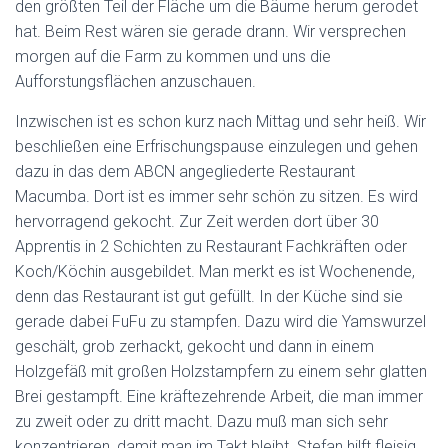
den größten Teil der Fläche um die Bäume herum gerodet
hat. Beim Rest wären sie gerade drann. Wir versprechen
morgen auf die Farm zu kommen und uns die
Aufforstungsflächen anzuschauen.
Inzwischen ist es schon kurz nach Mittag und sehr heiß. Wir
beschließen eine Erfrischungspause einzulegen und gehen
dazu in das dem ABCN angegliederte Restaurant
Macumba. Dort ist es immer sehr schön zu sitzen. Es wird
hervorragend gekocht. Zur Zeit werden dort über 30
Apprentis in 2 Schichten zu Restaurant Fachkräften oder
Koch/Köchin ausgebildet. Man merkt es ist Wochenende,
denn das Restaurant ist gut gefüllt. In der Küche sind sie
gerade dabei FuFu zu stampfen. Dazu wird die Yamswurzel
geschält, grob zerhackt, gekocht und dann in einem
Holzgefäß mit großen Holzstampfern zu einem sehr glatten
Brei gestampft. Eine kräftezehrende Arbeit, die man immer
zu zweit oder zu dritt macht. Dazu muß man sich sehr
konzentrieren, damit man im Takt bleibt. Stefan hilft fleisig