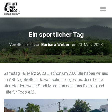
N
A
V
I
G
Ein sportlicher Tag
A
T
Veröffentlicht von
Barbara Weber
am
20. März 2023
I
O
N
U
M
S
Samstag 18. März 2023 … schon um 7.00 Uhr haben wir uns
C
H
im ABCN getroffen. Da war schon einiges los, denn heute
A
startete der zweite Stadt Marathon der Lions Sierning und
L
Hilfe für Togo e.V. .
T
E
N