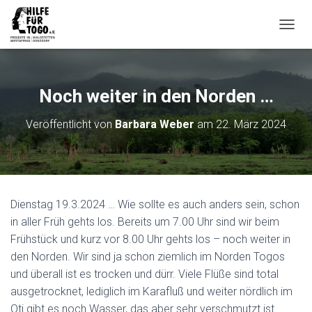
N
A
V
I
G
Noch weiter in den Norden …
A
T
Veröffentlicht von
Barbara Weber
am
22. März 2024
I
O
N
U
M
S
Dienstag 19.3.2024 … Wie sollte es auch anders sein, schon
C
H
in aller Früh gehts los. Bereits um 7.00 Uhr sind wir beim
A
Frühstück und kurz vor 8.00 Uhr gehts los – noch weiter in
L
den Norden. Wir sind ja schon ziemlich im Norden Togos
T
und überall ist es trocken und dürr. Viele Flüße sind total
E
N
ausgetrocknet, lediglich im Karafluß und weiter nördlich im
Oti gibt es noch Wasser, das aber sehr verschmutzt ist.