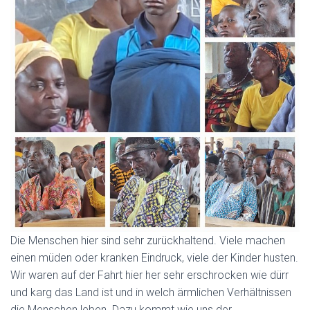
Die Menschen hier sind sehr zurückhaltend. Viele machen
einen müden oder kranken Eindruck, viele der Kinder husten.
Wir waren auf der Fahrt hier her sehr erschrocken wie dürr
und karg das Land ist und in welch ärmlichen Verhältnissen
die Menschen leben. Dazu kommt wie uns der