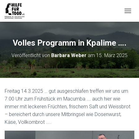
N
A
V
I
G
Volles Programm in Kpalime ….
A
T
Veröffentlicht von
Barbara Weber
am
15. März 2025
I
O
N
U
M
S
Freitag 14.3.2025 … gut ausgeschlafen treffen wir uns um
C
H
7.00 Uhr zum Frühstück im Macumba …. auch hier wie
A
immer mit leckeren Früchten, frischem Saft und Weissbrot
L
– bereichert durch unsere Mitbringsel wie Dosenwurst,
T
Käse, Vollkornbrot …..
E
N