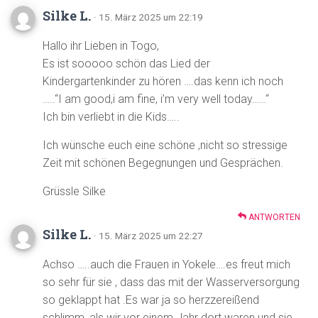
Silke L.
· 15. März 2025 um 22:19
Hallo ihr Lieben in Togo,
Es ist sooooo schön das Lied der
Kindergartenkinder zu hören ….das kenn ich noch
…..“I am good,i am fine, i’m very well today……“
Ich bin verliebt in die Kids…..
Ich wünsche euch eine schöne ,nicht so stressige
Zeit mit schönen Begegnungen und Gesprächen.
Grüssle Silke
ANTWORTEN
Silke L.
· 15. März 2025 um 22:27
Achso …..auch die Frauen in Yokele….es freut mich
so sehr für sie , dass das mit der Wasserversorgung
so geklappt hat .Es war ja so herzzereißend
schlimm ,als wir vor einem Jahr dort waren und sie