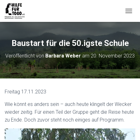
N
A
V
I
G
Baustart für die 50.igste Schule
A
T
Veröffentlicht von
Barbara Weber
am
20. November 2023
I
O
N
U
M
S
Freitag 17.11.2023
C
H
Wie könnt es anders sein – auch heute klingelt der Wecker
A
L
wieder zeitig. Für einen Teil der Gruppe geht die Reise heute
T
zu Ende. Doch zuvor steht noch einiges auf Programm.
E
N