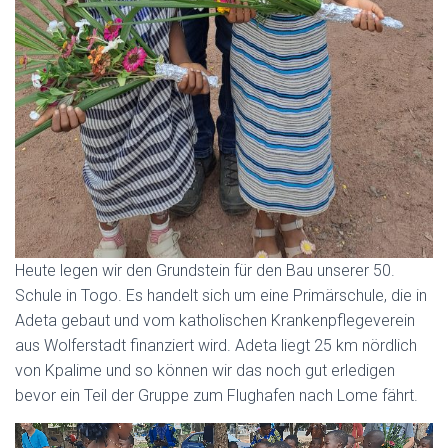
Heute legen wir den Grundstein für den Bau unserer 50.
Schule in Togo. Es handelt sich um eine Primärschule, die in
Adeta gebaut und vom katholischen Krankenpflegeverein
aus Wolferstadt finanziert wird. Adeta liegt 25 km nördlich
von Kpalime und so können wir das noch gut erledigen
bevor ein Teil der Gruppe zum Flughafen nach Lome fährt.